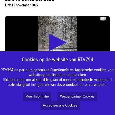
Link 13 november 2022
Cookies op de website van RTV794
RTV794 en partners gebruiken Functionele en Analytische cookies voor
20-11-2022 21:37:17
websiteoptimalisatie en statistieken.
Link 20 november 2022
Klik hieronder om akkoord te gaan of meer informatie te vinden met
Link 20 november 2022
betrekking tot het gebruik van deze cookies op onze website.
Meer Informatie
Weiger partner Cookies
Accepteer alle Cookies