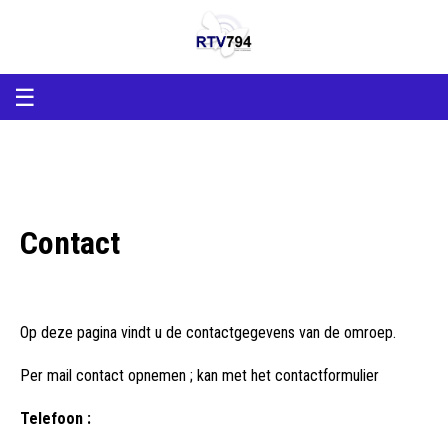
RTV794
RTV794
Lokale
omroep
Heerde
en
☰
Epe
Contact
Op deze pagina vindt u de contactgegevens van de omroep.
Per mail contact opnemen ; kan met het contactformulier
Telefoon :