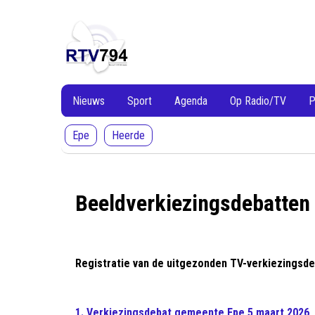
RTV794
RTV794
Lokale
omroep
Heerde
en
Epe
Nieuws
Sport
Agenda
Op Radio/TV
P
Epe
Heerde
Beeldverkiezingsdebatten
Registratie van de uitgezonden TV-verkiezingsd
1. Verkiezingsdebat gemeente Epe 5 maart 2026