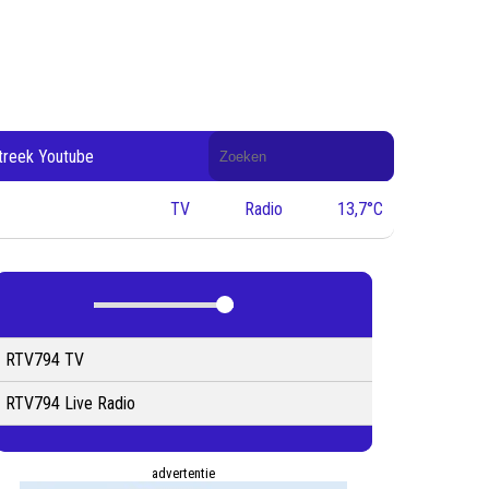
Doorzoek
treek Youtube
de
website
TV
Radio
13,7°C
RTV794 TV
RTV794 Live Radio
advertentie