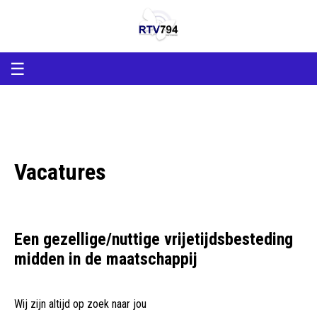
RTV794
RTV794
Lokale
omroep
Heerde
en
☰
Epe
Vacatures
Een gezellige/nuttige vrijetijdsbesteding
midden in de maatschappij
Wij zijn altijd op zoek naar jou