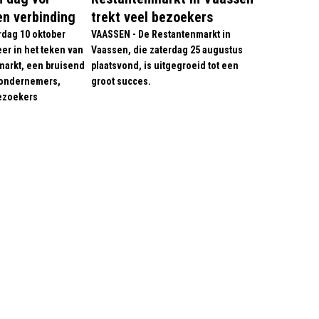
n verbinding
trekt veel bezoekers
dag 10 oktober
VAASSEN - De Restantenmarkt in
er in het teken van
Vaassen, die zaterdag 25 augustus
rmarkt, een bruisend
plaatsvond, is uitgegroeid tot een
ondernemers,
groot succes.
bezoekers