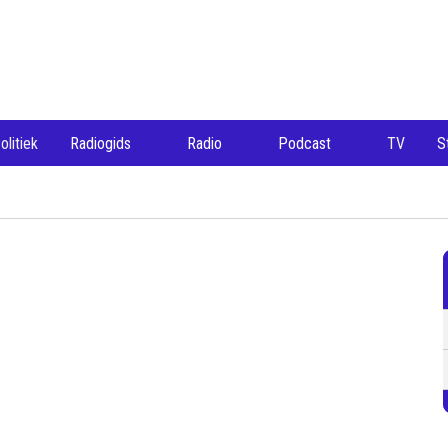
olitiek
Radiogids
Radio
Podcast
TV
S