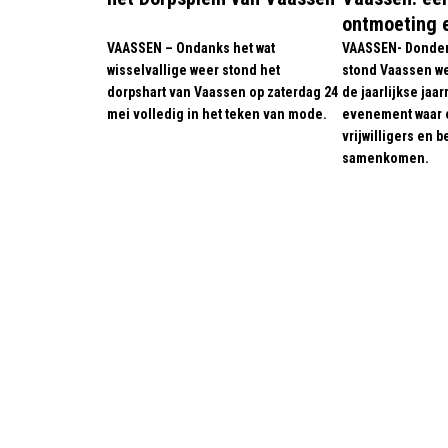
ontmoeting e
VAASSEN – Ondanks het wat
VAASSEN- Donder
wisselvallige weer stond het
stond Vaassen we
dorpshart van Vaassen op zaterdag 24
de jaarlijkse jaa
mei volledig in het teken van mode.
evenement waar 
vrijwilligers en 
samenkomen.