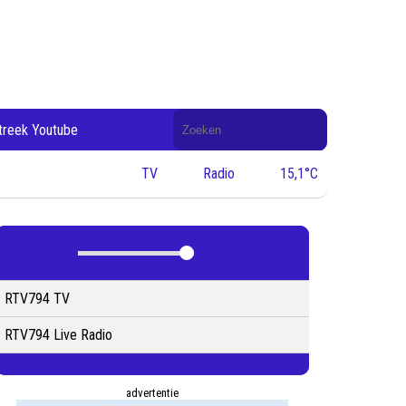
Doorzoek
treek Youtube
de
website
TV
Radio
15,1°C
RTV794 TV
RTV794 Live Radio
advertentie