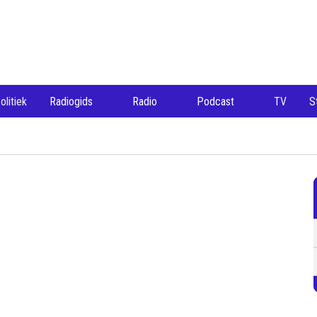
olitiek
Radiogids
Radio
Podcast
TV
S