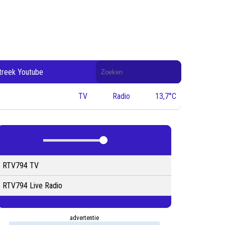
Doorzoek
treek Youtube
de
website
TV
Radio
13,7°C
RTV794 TV
RTV794 Live Radio
advertentie